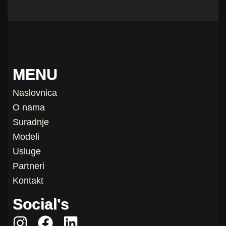
MENU
Naslovnica
O nama
Suradnje
Modeli
Usluge
Partneri
Kontakt
Social's
I
F
L