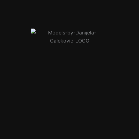
TIA Č.
180 cm